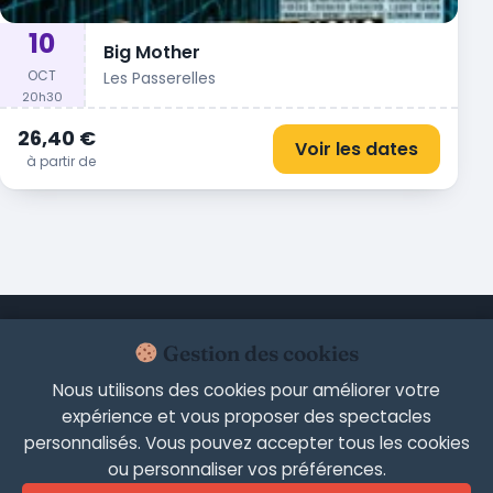
10
Big Mother
OCT
Les Passerelles
20h30
26,40 €
Voir les dates
à partir de
Calendrier
Nouveautés
Les plus programmés
À venir
Gestion des cookies
Ce soir
Ce week-end
Spectacles près de chez vous
Nous utilisons des cookies pour améliorer votre
expérience et vous proposer des spectacles
Artistes en tournée
personnalisés. Vous pouvez accepter tous les cookies
ou personnaliser vos préférences.
Mentions légales
Politique de confidentialité