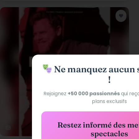
♥
Ajouter a
Ne manquez aucun s
!
Rejoignez
+50 000 passionnés
qui reç
plans exclusifs
Restez informé des me
spectacles