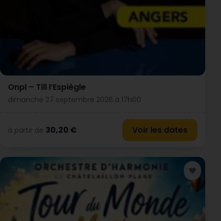
Onpl – Till l’Espiègle
dimanche 27 septembre 2026 à 17h00
30,20 €
Voir les dates
à partir de
♥
Ajouter a