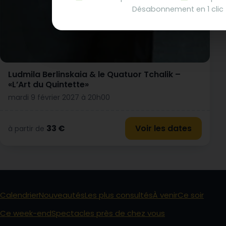
Désabonnement en 1 clic
Ludmila Berlinskaia & le Quatuor Tchalik –
«L’Art du Quintette»
mardi 9 février 2027 à 20h00
33 €
Voir les dates
à partir de
Calendrier
Nouveautés
Les plus consultés
À venir
Ce soir
Ce week-end
Spectacles près de chez vous