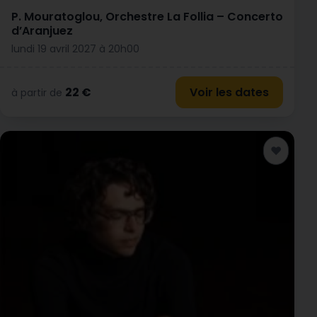
P. Mouratoglou, Orchestre La Follia – Concerto
d’Aranjuez
lundi 19 avril 2027 à 20h00
22 €
Voir les dates
à partir de
♥
Ajouter a