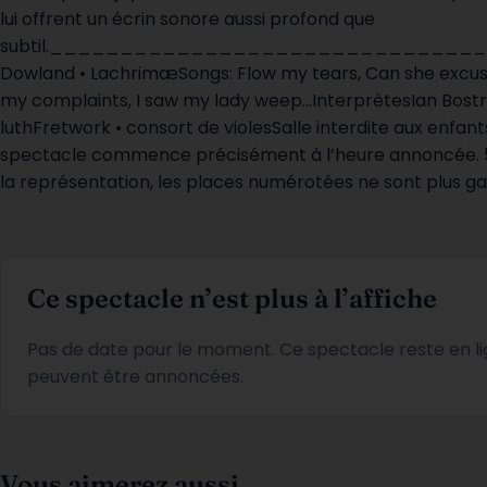
lui offrent un écrin sonore aussi profond que
subtil._______________________________
Dowland • LachrimæSongs: Flow my tears, Can she excus
my complaints, I saw my lady weep…InterprètesIan Bostri
luthFretwork • consort de violesSalle interdite aux enfant
spectacle commence précisément à l’heure annoncée. 5
la représentation, les places numérotées ne sont plus ga
Ce spectacle n’est plus à l’affiche
Pas de date pour le moment. Ce spectacle reste en li
peuvent être annoncées.
Vous aimerez aussi