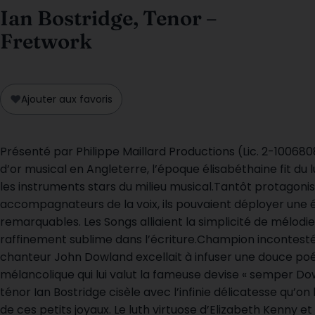
Ian Bostridge, Tenor –
Fretwork
♥
Ajouter aux favoris
Présenté par Philippe Maillard Productions (Lic. 2-10068
d’or musical en Angleterre, l’époque élisabéthaine fit du 
les instruments stars du milieu musical.Tantôt protagonist
accompagnateurs de la voix, ils pouvaient déployer une 
remarquables. Les Songs alliaient la simplicité de mélodi
raffinement sublime dans l’écriture.Champion incontesté d
chanteur John Dowland excellait à infuser une douce poé
mélancolique qui lui valut la fameuse devise « semper Do
ténor Ian Bostridge cisèle avec l’infinie délicatesse qu’on 
de ces petits joyaux. Le luth virtuose d’Elizabeth Kenny e