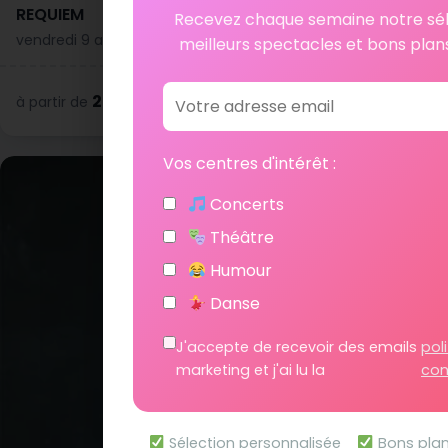
REQUIEM
Recevez chaque semaine notre sél
vendredi 9 avril 2027 à 19h00
meilleurs spectacles et bons plans
23 €
Voir les dates
à partir de
Vos centres d'intérêt :
♥
Ajouter a
Concerts
Théâtre
Humour
Danse
J'accepte de recevoir des emails
pol
marketing et j'ai lu la
con
Sélection personnalisée
Bons pla