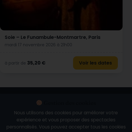
Soie – Le Funambule-Montmartre, Paris
mardi 17 novembre 2026 à 21h00
35,20 €
Voir les dates
à partir de
Calendrier
Nouveautés
Les plus consultés
À venir
Ce soir
Gestion des cookies
Ce week-end
Spectacles près de chez vous
Nous utilisons des cookies pour améliorer votre
expérience et vous proposer des spectacles
Artistes en tournée
personnalisés. Vous pouvez accepter tous les cookies