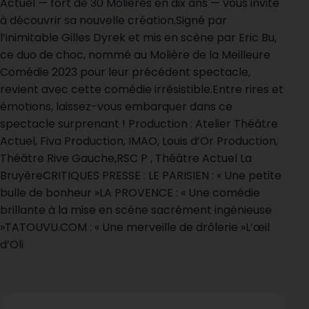
Actuel — fort de 30 Molières en dix ans — vous invite
à découvrir sa nouvelle création.Signé par
l’inimitable Gilles Dyrek et mis en scène par Eric Bu,
ce duo de choc, nommé au Molière de la Meilleure
Comédie 2023 pour leur précédent spectacle,
revient avec cette comédie irrésistible.Entre rires et
émotions, laissez-vous embarquer dans ce
spectacle surprenant ! Production : Atelier Théâtre
Actuel, Fiva Production, IMAO, Louis d’Or Production,
Théâtre Rive Gauche,RSC P , Théâtre Actuel La
BruyèreCRITIQUES PRESSE : LE PARISIEN : « Une petite
bulle de bonheur »LA PROVENCE : « Une comédie
brillante à la mise en scène sacrément ingénieuse
»TATOUVU.COM : « Une merveille de drôlerie »L’œil
d’Oli