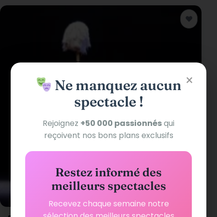
♥
Ajouter a
×
Ne manquez aucun
spectacle !
Rejoignez
+50 000 passionnés
qui
reçoivent nos bons plans exclusifs
Restez informé des
meilleurs spectacles
Recevez chaque semaine notre
sélection des meilleurs spectacles