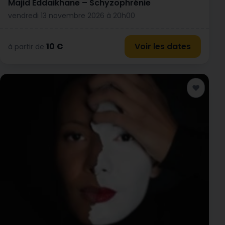
Majid Eddaikhane – Schyzophrénie
vendredi 13 novembre 2026 à 20h00
10 €
Voir les dates
à partir de
♥
Ajouter a