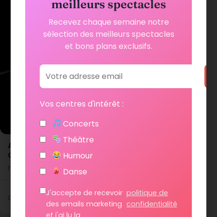
meilleurs spectacles
Recevez chaque semaine notre
sélection des meilleurs spectacles
et bons plans exclusifs.
Vos centres d'intérêt :
Concerts
Théâtre
Abdellatif Jebbari – La Conférence d’un Arabe
Gentil
Humour
mercredi 23 septembre 2026 à 19h00
Danse
J'accepte de recevoir
politique de
20 €
Voir les dates
à partir de
des emails marketing
confidentialité
et j'ai lu la