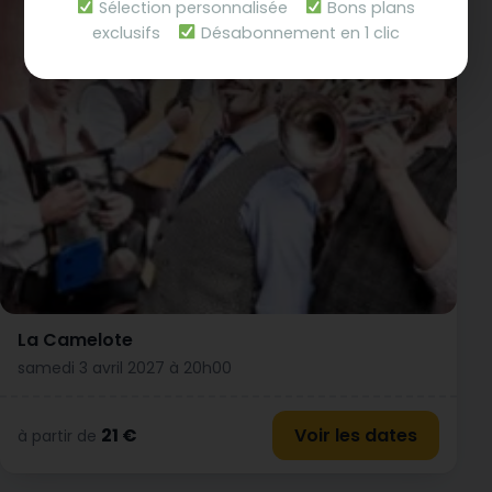
Sélection personnalisée
Bons plans
exclusifs
Désabonnement en 1 clic
La Camelote
samedi 3 avril 2027 à 20h00
21 €
Voir les dates
à partir de