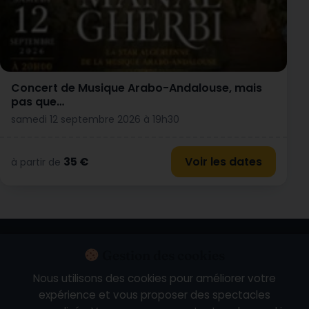
Concert de Musique Arabo-Andalouse, mais
pas que…
samedi 12 septembre 2026 à 19h30
35 €
Voir les dates
à partir de
Calendrier
Nouveautés
Les plus programmés
À venir
Gestion des cookies
Ce soir
Ce week-end
Spectacles près de chez vous
Nous utilisons des cookies pour améliorer votre
expérience et vous proposer des spectacles
Artistes en tournée