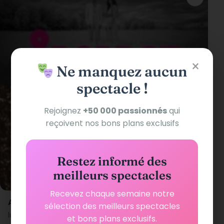
×
Ne manquez aucun
spectacle !
Rejoignez
+50 000 passionnés
qui
reçoivent nos bons plans exclusifs
Restez informé des
meilleurs spectacles
Recevez chaque semaine notre
Arabrot et Lost In Kyiv
sélection des meilleurs spectacles
lundi 23 novembre 2026 à 20h00
et bons plans exclusifs.