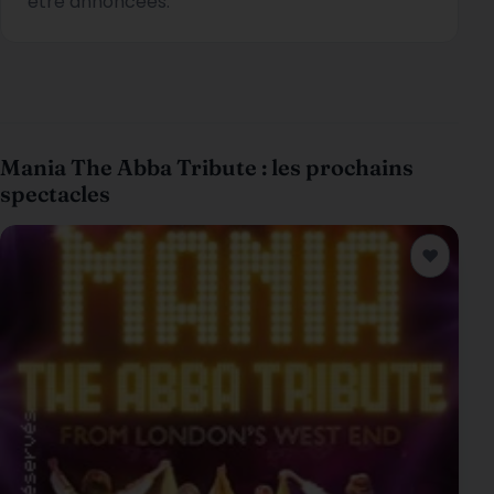
être annoncées.
Mania The Abba Tribute : les prochains
spectacles
♥
Ajouter a