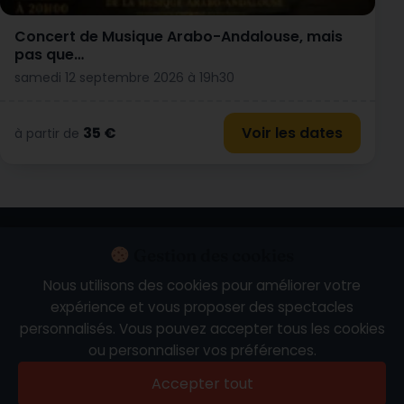
Concert de Musique Arabo-Andalouse, mais
pas que…
samedi 12 septembre 2026 à 19h30
35 €
Voir les dates
à partir de
Calendrier
Nouveautés
Les plus consultés
À venir
Ce soir
Gestion des cookies
Ce week-end
Spectacles près de chez vous
Nous utilisons des cookies pour améliorer votre
expérience et vous proposer des spectacles
Artistes en tournée
personnalisés. Vous pouvez accepter tous les cookies
ou personnaliser vos préférences.
Mentions légales
Politique de confidentialité
Accepter tout
Conditions générales
Affiliation
À propos
Contact